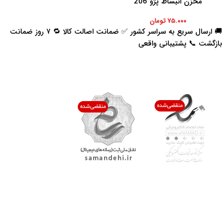
مخزن انبساط پژو 206
۷۵.۰۰۰
تومان
🚚 ارسال سریع به سراسر کشور ✅ ضمانت اصالت کالا 🔁 ۷ روز ضمانت
بازگشت 📞 پشتیبانی واقعی
اعتماد شما افتخار ماست
با پرشیاکالا
اتاق خبر پرشیاکالا
فروش در پرشیاکالا