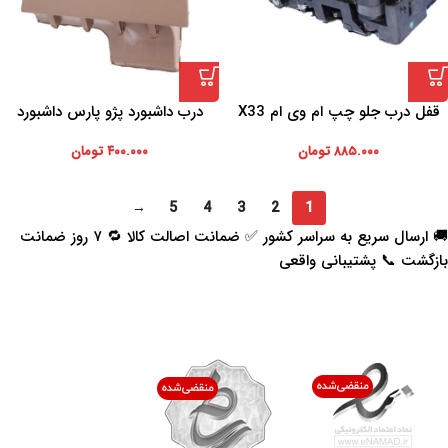
قفل درب جلو چپ ام وی ام X33
درب داشبورد پژو پارس داشبورد
جدید
۸۸۵.۰۰۰
تومان
۴۰۰.۰۰۰
تومان
→
5
4
3
2
1
🚚 ارسال سریع به سراسر کشور ✅ ضمانت اصالت کالا 🔁 ۷ روز ضمانت
بازگشت 📞 پشتیبانی واقعی
اعتماد شما افتخار ماست