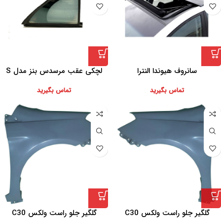
سانروف هیوندا النترا
لچکی عقب مرسدس بنز مدل S
تماس بگیرید
تماس بگیرید
گلگير جلو راست ولکس C30
گلگير جلو راست ولکس C30