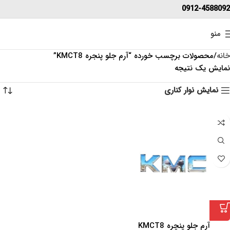
0912-4588092
منو
خانه
محصولات برچسب خورده “آرم جلو پنجره KMCT8”
نمایش یک نتیجه
نمایش نوار کناری
آرم جلو پنچره KMCT8