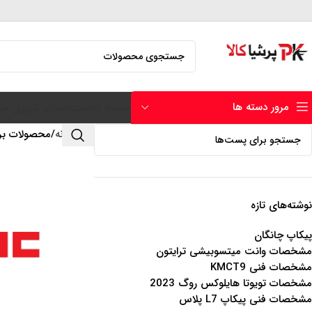
مرور دسته ها
صفحه نخست
حساب کاربری من
خانه
محصولات بر
نوشته‌های تازه
پیکاپ چانگان
مشخصات وانت میتسوبیشی ترایتون
مشخصات فنی KMCT9
مشخصات تویوتا هایلوکس روگ 2023
مشخصات فنی پیکاپ L7 پلاس