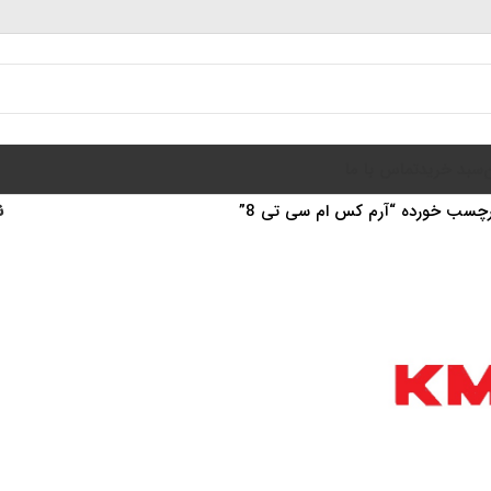
سبد خرید
تماس با ما
چسب خورده “آرم کس ام سی تی 8”
ن