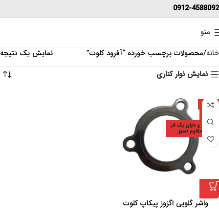
0912-4588092
منو
خانه
محصولات برچسب خورده “آفرود کلوت”
نمایش یک نتیجه
نمایش نوار کناری
-12%
ایران
استیل و دارای یک لای
ه مقاوم نسوز
واشر گلویی اگزوز پیکاپ کلوت