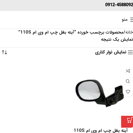
0912-4588092
منو
خانه
محصولات برچسب خورده “آینه بغل چپ ام وی ام 110S”
نمایش یک نتیجه
نمایش نوار کناری
آینه بغل چپ ام وی ام 110S