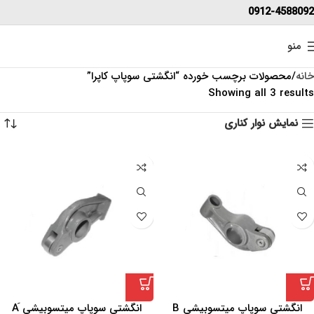
0912-4588092
منو
خانه
محصولات برچسب خورده “انگشتی سوپاپ کاپرا”
Showing all 3 results
نمایش نوار کناری
انگشتی سوپاپ میتسوبیشی B
انگشتی سوپاپ میتسوبیشی َA