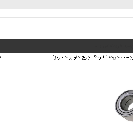
سبد خرید
تماس با ما
سب خورده “بلبرینگ چرخ جلو پراید تبریز”
ن