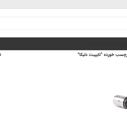
سبد خرید
تماس با ما
چسب خورده “تایپیت دلیکا”
ن