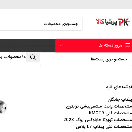
مرور دسته ها
صفحه نخست
حساب کاربری من
خانه
محصولات بر
نوشته‌های تازه
پیکاپ چانگان
مشخصات وانت میتسوبیشی ترایتون
مشخصات فنی KMCT9
مشخصات تویوتا هایلوکس روگ 2023
مشخصات فنی پیکاپ L7 پلاس