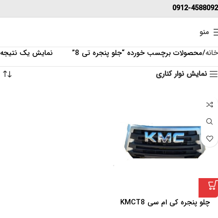
0912-4588092
منو
خانه
محصولات برچسب خورده “جلو پنجره تی 8”
نمایش یک نتیجه
نمایش نوار کناری
چلو پنجره کی ام سی KMCT8