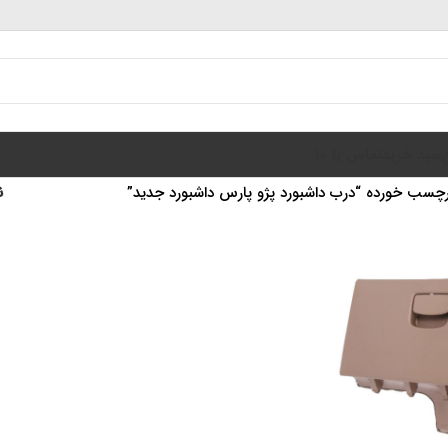
سبد خرید
تماس با ما
سب خورده “درب داشبورد پژو پارس داشبورد جدید”
ن