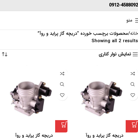
0912-4588092
منو
خانه
محصولات برچسب خورده “دریچه گاز پراید و روآ”
Showing all 2 results
نمایش نوار کناری
دریچه گاز پراید و روآ
دریچه گاز پراید و روآ