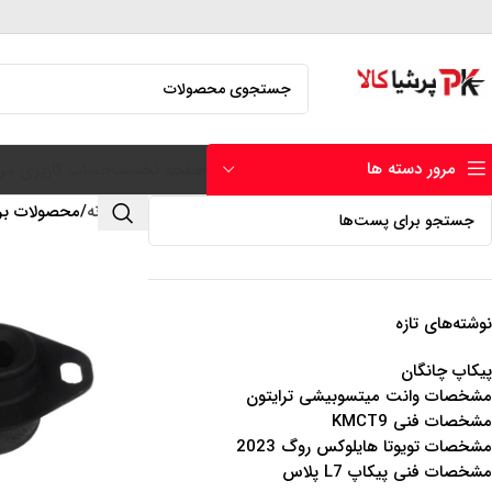
مرور دسته ها
صفحه نخست
حساب کاربری من
خانه
محصولات برچس
نوشته‌های تازه
پیکاپ چانگان
مشخصات وانت میتسوبیشی ترایتون
مشخصات فنی KMCT9
مشخصات تویوتا هایلوکس روگ 2023
مشخصات فنی پیکاپ L7 پلاس