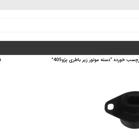
سبد خرید
تماس با ما
ب خورده “دسته موتور زیر باطری پژو405”
ن