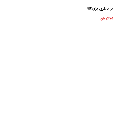
 باطری پژو405
۷۵
تومان