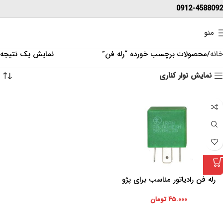
0912-4588092
منو
خانه
محصولات برچسب خورده “رله فن”
نمایش یک نتیجه
نمایش نوار کناری
رله فن رادیاتور مناسب برای پژو
206
۴۵.۰۰۰
تومان