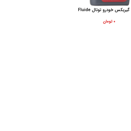
روغن گیربکس خودرو توتال Fluide
ه سبد خرید
ATF حجم 1 لیتر
۰
تومان