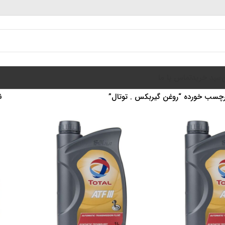
سبد خرید
تماس با ما
چسب خورده “روغن گیربکس . توتال”
ن