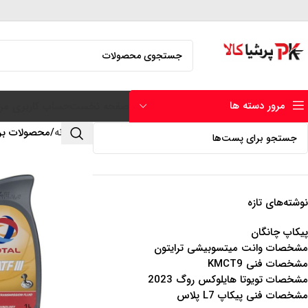
مرور دسته ها
صفحه نخست
حساب کاربری من
خانه
محصولات بر
نوشته‌های تازه
پیکاپ چانگان
مشخصات وانت میتسوبیشی ترایتون
مشخصات فنی KMCT9
مشخصات تویوتا هایلوکس روگ 2023
مشخصات فنی پیکاپ L7 پلاس