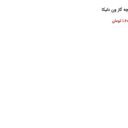
 گاز ون دلیکا
۱.۶
تومان