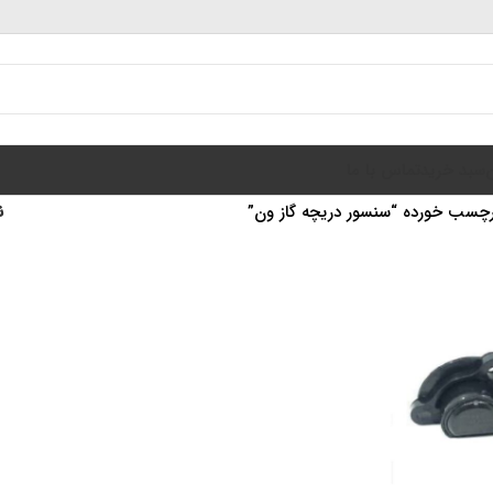
سبد خرید
تماس با ما
چسب خورده “سنسور دریچه گاز ون”
ن