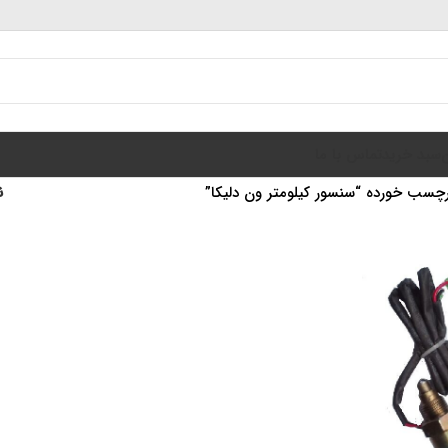
سبد خرید
تماس با ما
سب خورده “سنسور کیلومتر ون دلیکا”
ن