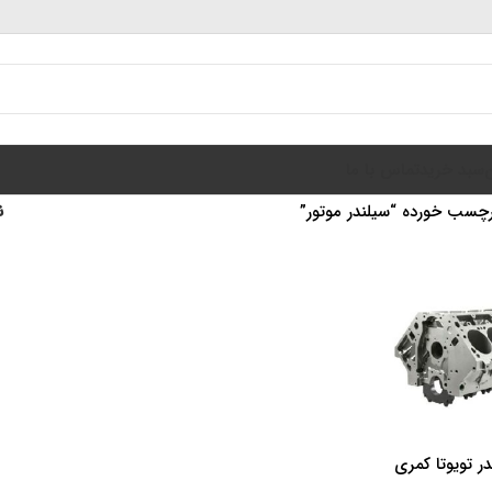
سبد خرید
تماس با ما
چسب خورده “سیلندر موتور”
ن
ر تویوتا کمری