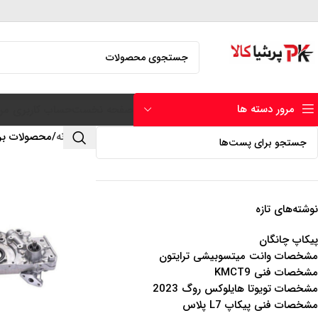
مرور دسته ها
صفحه نخست
حساب کاربری من
خانه
محصولات برچ
نوشته‌های تازه
پیکاپ چانگان
مشخصات وانت میتسوبیشی ترایتون
مشخصات فنی KMCT9
مشخصات تویوتا هایلوکس روگ 2023
مشخصات فنی پیکاپ L7 پلاس