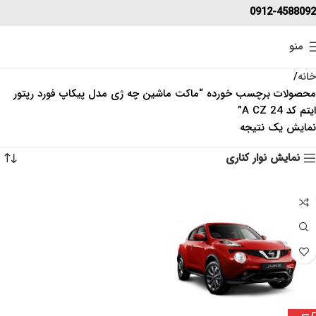
0912-4588092
منو
خانه
محصولات برچسب خورده “ماکت ماشین چه ژی مدل پیکاپ فورد رپتور
ایتم کد 24 A CZ”
نمایش یک نتیجه
نمایش نوار کناری