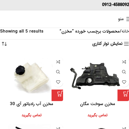
0912-4588092
منو
خانه
محصولات برچسب خورده “مخزن”
Showing all 5 results
نمایش نوار کناری
مخزن سوخت مگان
مخزن آب رادیاتور آی 30
تماس بگیرید
تماس بگیرید