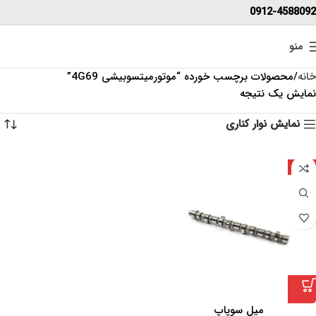
0912-4588092
منو
خانه
محصولات برچسب خورده “موتورمیتسوبیشی 4G69”
نمایش یک نتیجه
نمایش نوار کناری
چین
میل سوپاپ