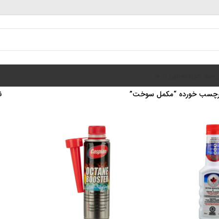
سبد خرید
تماس با ما
رچسب خورده “مکمل سوخت”
ن