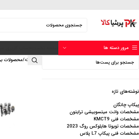
مرور دسته ها
صفحه نخست
حساب کاربری من
خانه
محصولات بر
نوشته‌های تازه
پیکاپ چانگان
مشخصات وانت میتسوبیشی ترایتون
مشخصات فنی KMCT9
مشخصات تویوتا هایلوکس روگ 2023
مشخصات فنی پیکاپ L7 پلاس