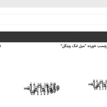
سبد خرید
تماس با ما
چسب خورده “میل لنگ وینگل”
ن