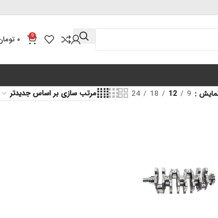
0
۰
تومان
مایش
9
12
18
24