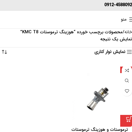
0912-4588092
منو
خانه
محصولات برچسب خورده “هوزینگ ترموستات KMC T8”
نمایش یک نتیجه
نمایش نوار کناری
چین
ترموستات و هوزینگ ترموستات