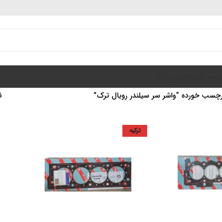
سبد خرید
تماس با ما
سب خورده “واشر سر سیلندر رویال ترک”
ن
ترکیه