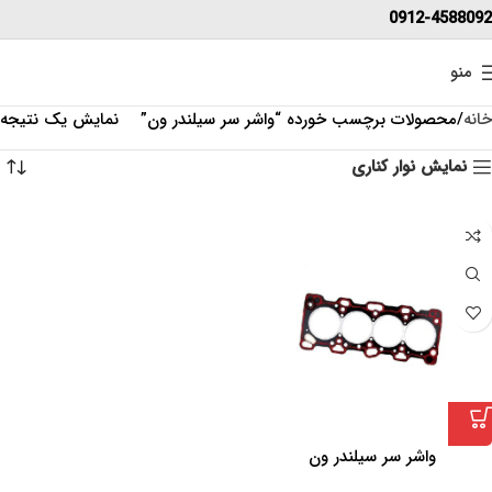
0912-4588092
منو
خانه
محصولات برچسب خورده “واشر سر سیلندر ون”
نمایش یک نتیجه
نمایش نوار کناری
واشر سر سیلندر ون