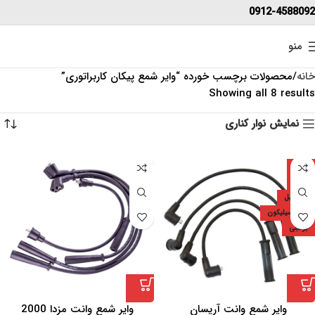
0912-4588092
منو
خانه
محصولات برچسب خورده “وایر شمع پیکان کاربراتوری”
Showing all 8 results
نمایش نوار کناری
ایران
دارد
7.5 میل
تمام سیلیکون
برنجی
وایر شمع وانت آریسان
وایر شمع وانت مزدا 2000