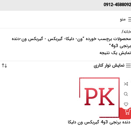
0912-4588092
منو
خانه
محصولات برچسب خورده “ون- دلیکا- گیربکس - گیربکس ون-دنده
برنجی 3و4”
نمایش یک نتیجه
نمایش نوار کناری
دنده برنجی 3و4 گیربکس ون دلیکا