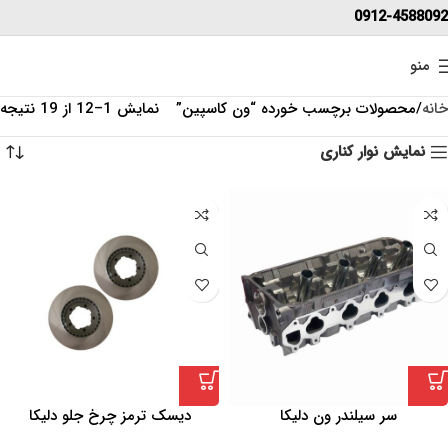
0912-4588092
منو
خانه
محصولات برچسب خورده “ون کاسپین”
نمایش 1–12 از 19 نتیجه
نمایش نوار کناری
سر سیلندر ون دلیکا
دیسک ترمز چرخ جلو دلیکا