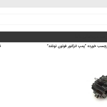
سبد خرید
تماس با ما
سب خورده “پمپ انزکتور فوتون تونلند”
ن