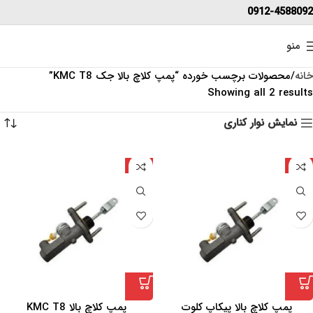
0912-4588092
منو
خانه
محصولات برچسب خورده “پمپ کلاچ بالا جک KMC T8”
Showing all 2 results
نمایش نوار کناری
چین
چین
پمپ کلاچ بالا پیکاپ کلوت
پمپ کلاچ بالا KMC T8