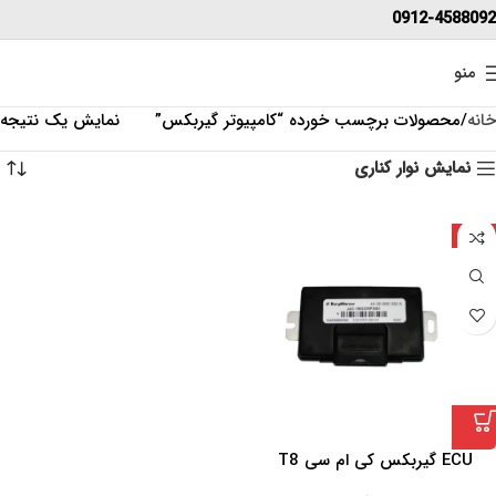
0912-4588092
منو
خانه
محصولات برچسب خورده “کامپیوتر گیربکس”
نمایش یک نتیجه
نمایش نوار کناری
چین
ECU گیربکس کی ام سی T8