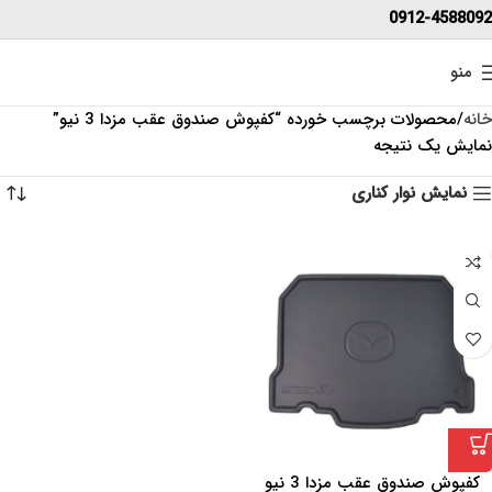
0912-4588092
منو
خانه
محصولات برچسب خورده “کفپوش صندوق عقب مزدا 3 نیو”
نمایش یک نتیجه
نمایش نوار کناری
کفپوش صندوق عقب مزدا 3 نیو