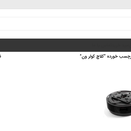
سبد خرید
تماس با ما
چسب خورده “کلاچ کولر ون”
ن