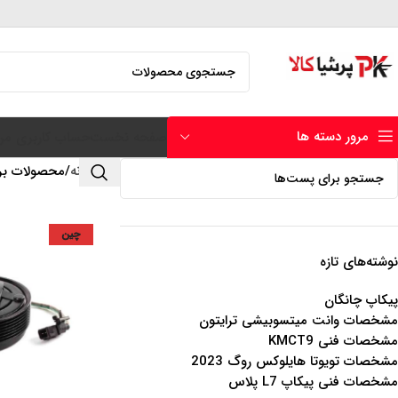
مرور دسته ها
صفحه نخست
حساب کاربری من
خانه
محصولات بر
چین
نوشته‌های تازه
پیکاپ چانگان
مشخصات وانت میتسوبیشی ترایتون
مشخصات فنی KMCT9
مشخصات تویوتا هایلوکس روگ 2023
مشخصات فنی پیکاپ L7 پلاس