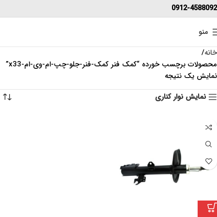
0912-4588092
منو
خانه
محصولات برچسب خورده “کمک فنر کمک-فنر-جلو-چپ-ام-وی-ام-x33”
نمایش یک نتیجه
نمایش نوار کناری