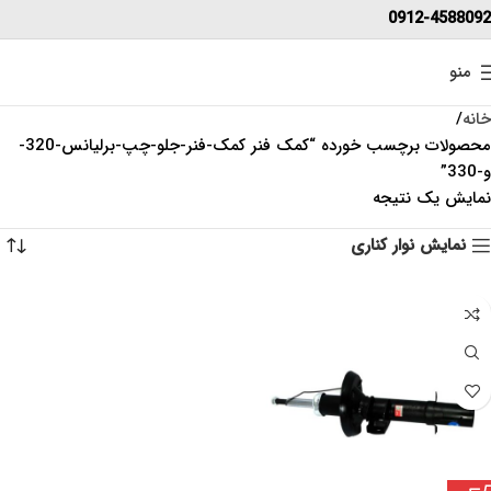
0912-4588092
منو
خانه
محصولات برچسب خورده “کمک فنر کمک-فنر-جلو-چپ-برلیانس-320-
و-330”
نمایش یک نتیجه
نمایش نوار کناری