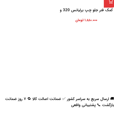
کمک فنر جلو چپ برلیانس 320 و
330
۱.۸۸۰.۰۰۰
تومان
🚚 ارسال سریع به سراسر کشور ✅ ضمانت اصالت کالا 🔁 ۷ روز ضمانت
بازگشت 📞 پشتیبانی واقعی