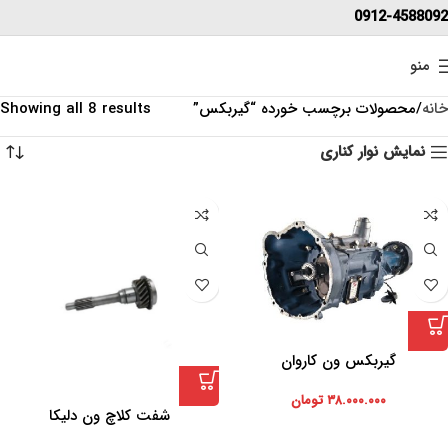
0912-4588092
منو
خانه
محصولات برچسب خورده “گیربکس”
Showing all 8 results
نمایش نوار کناری
گیربکس ون کاروان
۳۸.۰۰۰.۰۰۰
تومان
شفت کلاچ ون دلیکا