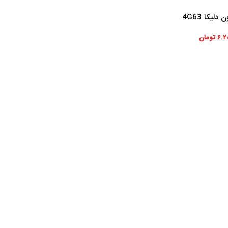
لیکا 4G63
۶.۲
تومان