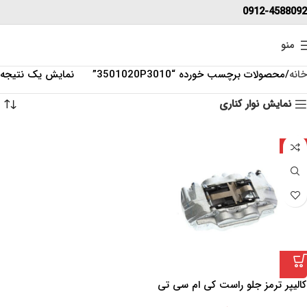
0912-4588092
منو
خانه
محصولات برچسب خورده “3501020P3010”
نمایش یک نتیجه
نمایش نوار کناری
چین
کالیپر ترمز جلو راست کی ام سی تی
8