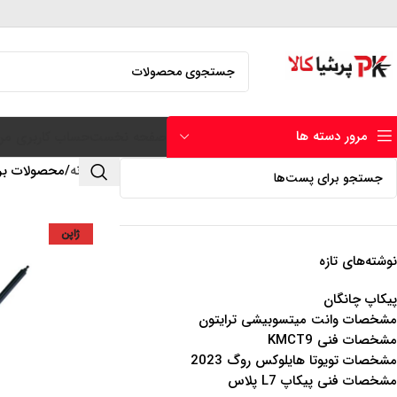
مرور دسته ها
صفحه نخست
حساب کاربری من
خانه
محصولات برچسب 
ژاپن
نوشته‌های تازه
پیکاپ چانگان
مشخصات وانت میتسوبیشی ترایتون
مشخصات فنی KMCT9
مشخصات تویوتا هایلوکس روگ 2023
مشخصات فنی پیکاپ L7 پلاس