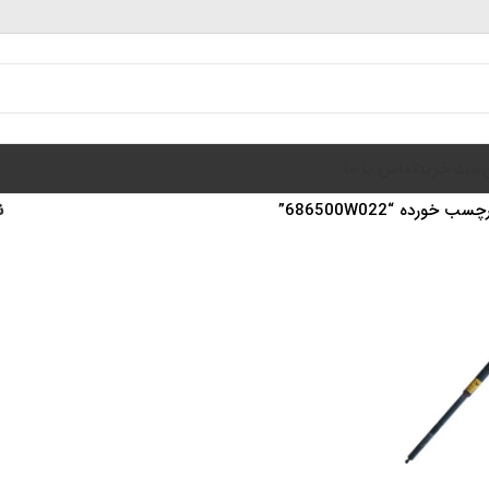
سبد خرید
تماس با ما
خورده “686500W022”
ن