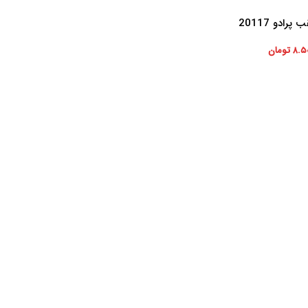
ادو 20117
۸.۵
تومان