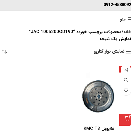
0912-4588092
منو
خانه
محصولات برچسب خورده “JAC 1005200GD190”
نمایش یک نتیجه
نمایش نوار کناری
چین
فلایویل KMC T8