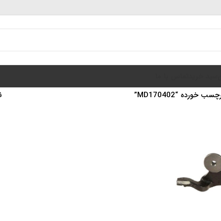
سبد خرید
تماس با ما
خورده “MD170402”
ن