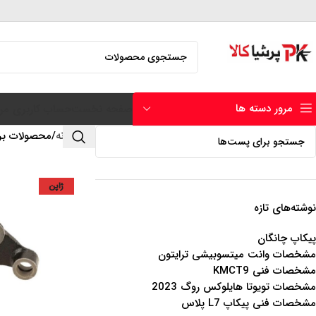
مرور دسته ها
صفحه نخست
حساب کاربری من
خانه
محصولات برچسب 
ژاپن
نوشته‌های تازه
پیکاپ چانگان
مشخصات وانت میتسوبیشی ترایتون
مشخصات فنی KMCT9
مشخصات تویوتا هایلوکس روگ 2023
مشخصات فنی پیکاپ L7 پلاس