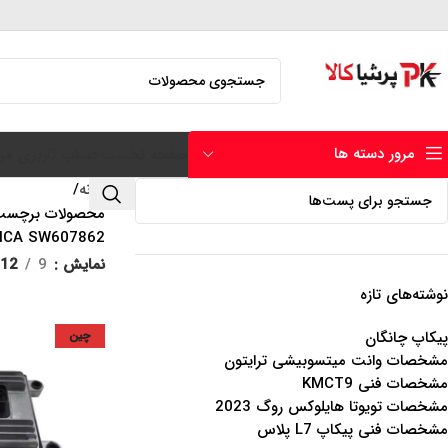
مرور دسته ها
صفحه نخست
حساب کاربری من
خانه
ICA SW607862”
نمایش
9
12
نوشته‌های تازه
پیکاپ چانگان
چین
مشخصات وانت میتسوبیشی ترایتون
مشخصات فنی KMCT9
مشخصات تویوتا هایلوکس روگ 2023
مشخصات فنی پیکاپ L7 پلاس