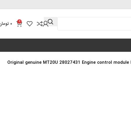
0
۰
تومان
Original genuine MT20U 28027431 Engine control module ECU ECM Ele