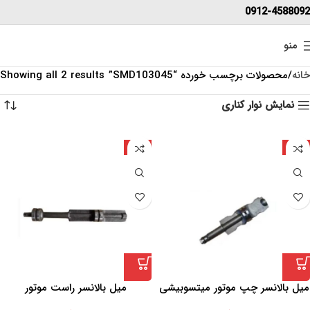
0912-4588092
منو
خانه
محصولات برچسب خورده “SMD103045”
Showing all 2 results
نمایش نوار کناری
چین
چین
میل بالانسر چپ موتور میتسوبیشی
میل بالانسر راست موتور
4G63. 4G64 . 4G69
میتسوبیشی 4G63. 4G64 . 4G69