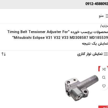
0912-4588092
منو
خانه
محصولات برچسب خورده “Timing Belt Tensioner Adjuster For
Mitsubishi Eclipse V31 V32 V33 MD308587 MD185539”
نمایش یک نتیجه
نمایش نوار کناری
چین