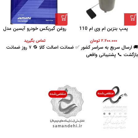
پمپ بنزین ام وی ام 110
روغن گیربکس خودرو آیسین مدل
AFW-PLUS ظرفیت 4 لیتر
۲.۲۰۰.۰۰۰
تومان
تماس بگیرید
🚚 ارسال سریع به سراسر کشور ✅ ضمانت اصالت کالا 🔁 ۷ روز ضمانت
بازگشت 📞 پشتیبانی واقعی
اعتماد شما افتخار ماست