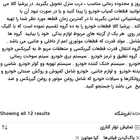
روز و محدوده زمانی مناسب ، درب منزل تحویل بگیرید. در پرشیا کالا می
توانید قطعات کمیاب خودرو را پیدا کنید و یا در صورت نبود آن با
پیشتیبانی تماس بگیرید تا در کمترین زمان قطعه مورد نظر شما را تهیه
کند . پرشیا کالا قطعات خودرو را به ده گروه تقسیم نموده است که با کلیک
بر روی هر یک از گزینه های مربوط لوازم یدکی خود را بیابید گروه ها
شامل . مولد قدرت که قطعات موتوری اعم از داخلی و جانبی می باشد .
گروه انتقال قدرت قطعات گیربکسی و متعلقات مربو ط به گیربکس خودرو
. گروه تعلیق و ترمز خودرو . سیستم برق خودرو. سیتم سوخت رسانی
خودرو . سیستم خنک کننده خودرو . سیستم تهویه وو کولر خودرو. شاسی و
بدنه خودرو و لوازم جانبی خودرو شامل کفپوش و روکش صندلی خودرو و
روانکارها و سیالات خودرو که شامل روغن موتور و روغن گیربکس و ضد
یخ می باشد را جستجو کنید.
خانه
فروشگاه
Showing all 12 results
نمایش نوار کناری
پاک‌کردن فیلترها
کیا موتورز