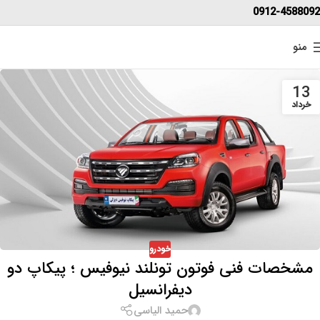
0912-4588092
منو
13
خرداد
خودرو
مشخصات فنی فوتون تونلند نیوفیس ؛ پیکاپ دو
دیفرانسیل
حمید الیاسی