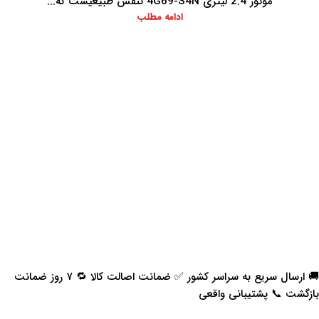
موتور 2.4 لیتری 4G69-S4N تنفس طبیعیست که...
ادامه مطلب
🚚 ارسال سریع به سراسر کشور ✅ ضمانت اصالت کالا 🔁 ۷ روز ضمانت
بازگشت 📞 پشتیبانی واقعی