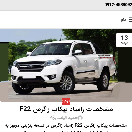
0912-4588092
منو
13
مرداد
خودرو
مشخصات زامیاد پیکاپ زاگرس F22
حمید الیاسی
مشخصات پیکاپ زاگرس F22 زامیاد زاگرس در نسخه بنزینی مجهز به